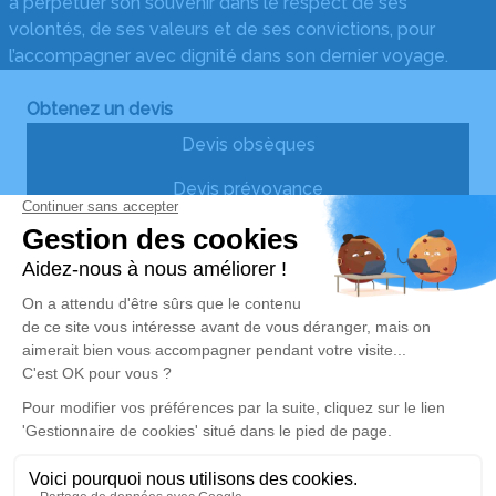
à perpétuer son souvenir dans le respect de ses
volontés, de ses valeurs et de ses convictions, pour
l’accompagner avec dignité dans son dernier voyage.
Obtenez un devis
Devis obsèques
Devis prévoyance
Devis marbrerie
Nos Services
Liens utiles
Organiser des obsèques
Avis de décès
Monuments funéraires
Demande de rendez-vous
en agence
Services aux familles
Nos réseaux sociaux
Mentions légales
Politique de traitement des données personnelles