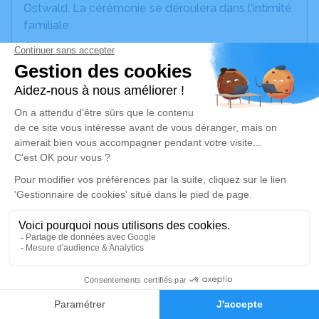
Ostwald. La cérémonie se déroulera dans l'intimité
familiale.
Nous vous invitons à utiliser cet espace pour
laisser vos condoléances, partager des photos
souvenirs, une anecdote ou exprimer vos pensées
à travers des poèmes ou des textes. Cet endroit
est un lieu d'expression dédié à honorer la
mémoire de Marguerite SCHALLER.
Je rends hommage
Cérémonie civile
Ce service se déroulera dans l'intimité
familiale
27
Faire-part
Je rends hommage
Hommages