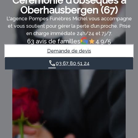
Cérémonie d’obsèques à
Oberhausbergen (67)
L'agence Pompes Funèbres Michel vous accompagne
et vous soutient pour gérer la perte d’un proche. Prise
en charge immédiate 24h/24 et 7j/7.
63 avis de familles
4.9/5
Demande de devis
03 67 80 51 24