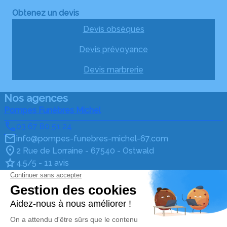
Obtenez un devis
Devis obsèques
Devis prévoyance
Devis marbrerie
Nos agences
Pompes Funèbres Michel
03 67 80 51 24
info@pompes-funebres-michel-67.com
2 Rue de Lorraine - 67540 - Ostwald
4.5/5 - 11 avis
Pompes Funèbres Michel (centre)
03 67 80 51 24
info@pompes-funebres-michel-67.com
7, cours de l'Illiade - 67400 - Illkirch-Graffenstaden