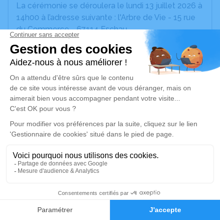
La cérémonie se déroulera le lundi 13 juillet 2026 à
14h00 à l’adresse suivante : l'Arbre de Vie - 15 rue
du Commerce - 67114 Eschau.
Les fleurs et couronnes pourront être remplacées
par des dons en faveur de la Ligue contre le
cancer.
Nous vous invitons à utiliser cet espace pour
laisser vos condoléances, partager des photos
souvenirs, une anecdote ou exprimer vos pensées
à travers des poèmes ou des textes. Cet endroit
est un lieu d'expression dédié à honorer la
mémoire de Bernard SPRINGMANN.
Un service de plantation d’arbre hommage est
disponible ici
.
11
Faire-part
Hommages
Je rends hommage