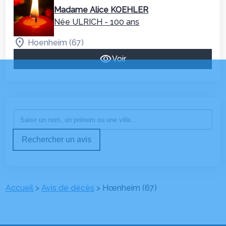
Madame Alice KOEHLER
Née ULRICH
- 100 ans
Hoenheim (67)
Voir
Rechercher un avis
Accueil
>
Avis de décès
>
Hœnheim (67)