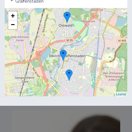
Graffenstaden
+
−
Leaflet