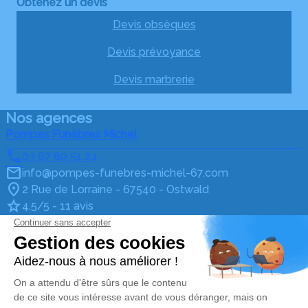
Obtenez un devis
Devis obsèques
Devis prévoyance
Devis marbrerie
Nos agences
Pompes Funèbres Michel
03 67 80 51 24
info@pompes-funebres-michel-67.com
2 Rue de Lorraine - 67540 - Ostwald
4.5/5 - 11 avis
Pompes Funèbres Michel (centre)
03 67 80 51 24
info@pompes-funebres-michel-67.com
7, cours de l'Illiade - 67400 - Illkirch-Graffenstaden
4.9/5 - 31 avis