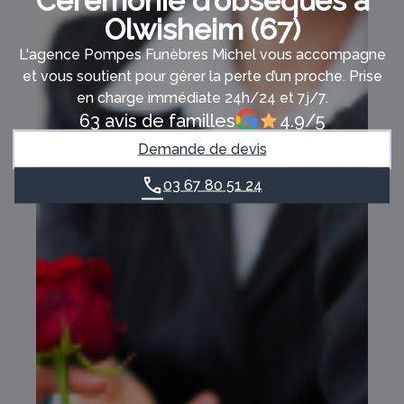
Cérémonie d’obsèques à
Olwisheim (67)
L'agence Pompes Funèbres Michel vous accompagne
et vous soutient pour gérer la perte d’un proche. Prise
en charge immédiate 24h/24 et 7j/7.
63 avis de familles
4.9/5
Demande de devis
03 67 80 51 24