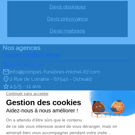
Devis obsèques
Devis prévoyance
Devis marbrerie
Nos agences
Pompes Funèbres Michel
03 67 80 51 24
info@pompes-funebres-michel-67.com
2 Rue de Lorraine - 67540 - Ostwald
4.5/5 - 11 avis
Pompes Funèbres Michel (centre)
03 67 80 51 24
info@pompes-funebres-michel-67.com
7, cours de l'Illiade - 67400 - Illkirch-Graffenstaden
4.9/5 - 31 avis