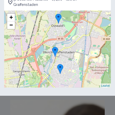
Graffenstaden
+
−
Leaflet