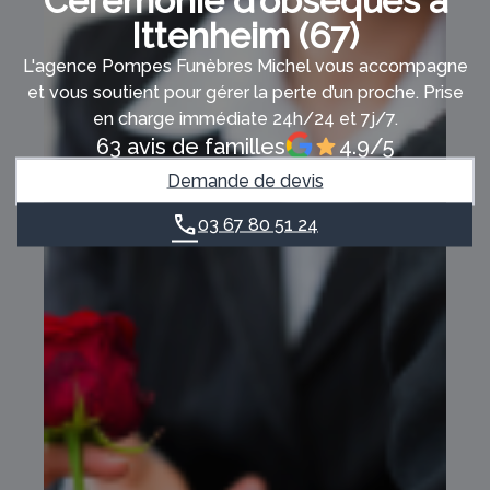
Cérémonie d’obsèques à
Ittenheim (67)
L'agence Pompes Funèbres Michel vous accompagne
et vous soutient pour gérer la perte d’un proche. Prise
en charge immédiate 24h/24 et 7j/7.
63 avis de familles
4.9/5
Demande de devis
03 67 80 51 24