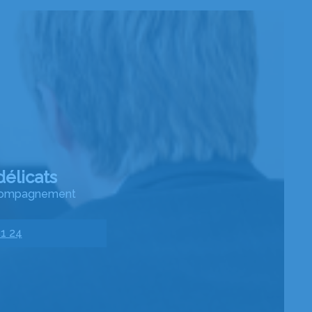
élicats
accompagnement
51 24