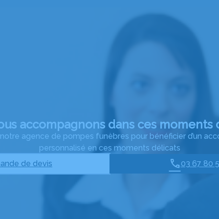
ous accompagnons dans ces moments d
à notre agence de pompes funèbres pour bénéficier d’un 
personnalisé en ces moments délicats
nde de devis
03 67 80 