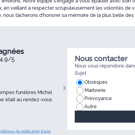
 environs. Notre équipe s'engage à vous épauler avec soin t
en veillant à respecter scrupuleusement les volontés de v
 nous tâcherons d'honorer sa mémoire de la plus belle des
pagnées
Nous contacter
4.9/5
Nous vous répondons dans 
Sujet
FREPPEL William
Obsèques
Marbrerie
 pompes funèbres Michel
Nous tenons à remercier les pom
Prévoyance
e était au rendez-vous
éfficacité, leur soutien et la qua
Autre
politique de publication d’avis
.