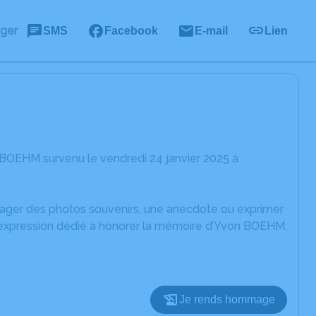
ager
SMS
Facebook
E-mail
Lien
 BOEHM survenu le vendredi 24 janvier 2025 à
rtager des photos souvenirs, une anecdote ou exprimer
d'expression dédié à honorer la mémoire d’Yvon BOEHM.
Je rends hommage