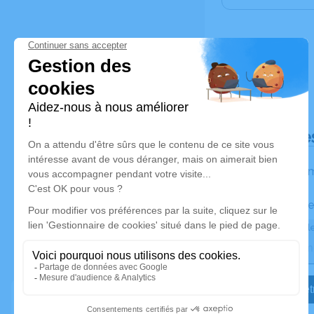
Déroulé de
Les inform
Activez une ale
Recevoir une ale
Je veux êtr