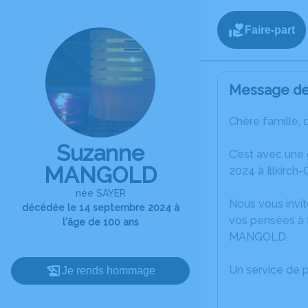
Faire-part
Message de 
Chère famille, 
Suzanne
C’est avec une
MANGOLD
2024 à Illkirch
née SAYER
Nous vous invit
décédée le 14 septembre 2024 à
vos pensées à 
l'âge de 100 ans
MANGOLD.
Un service de 
Je rends hommage