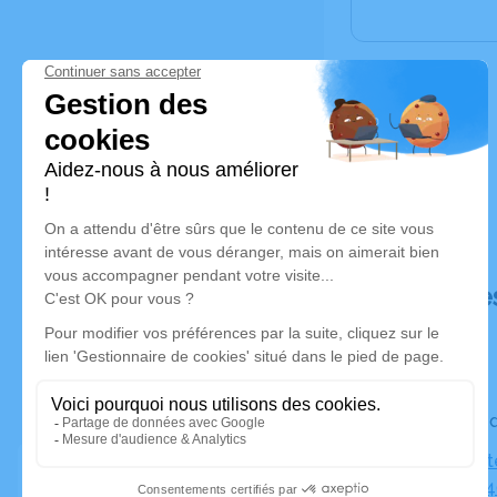
Déroulé de
Le vendre
Eglise Prot
la Paix, 67