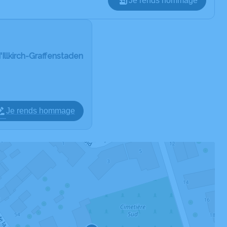
Je rends hommage
'Illkirch-Graffenstaden
Je rends hommage