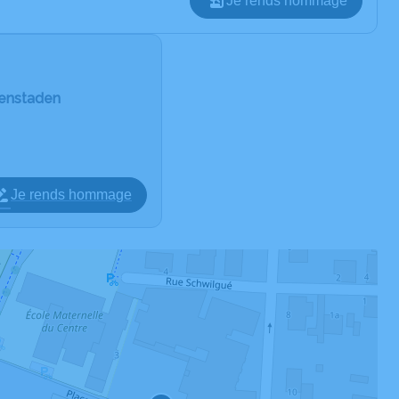
Je rends hommage
ffenstaden
Je rends hommage