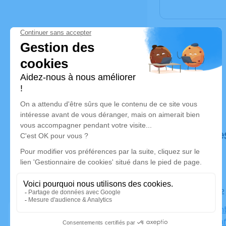
Déroulé de
Le lundi 2
Église Sain
Illkirch-Gr