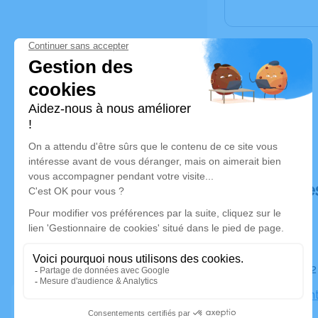
Déroulé de
Le jeudi 2
Église Sai