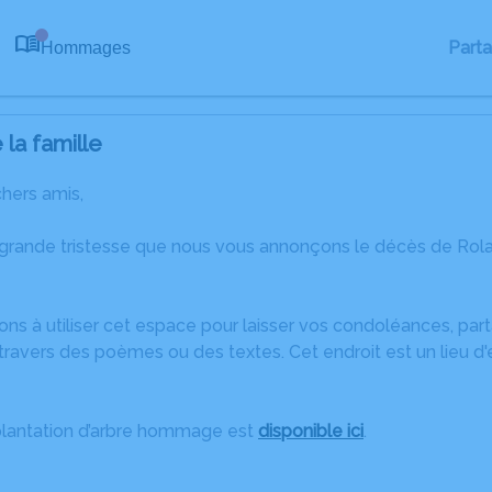
Part
Hommages
0
la famille
chers amis,
 grande tristesse que nous vous annonçons le décès de Ro
ons à utiliser cet espace pour laisser vos condoléances, pa
travers des poèmes ou des textes. Cet endroit est un lieu d
plantation d’arbre hommage est
disponible ici
.