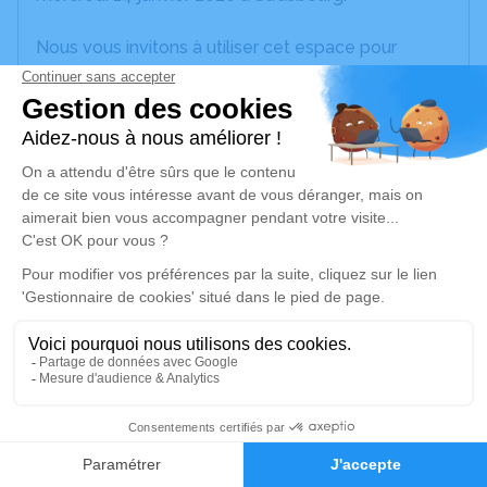
Nous vous invitons à utiliser cet espace pour
laisser vos condoléances, partager des photos
souvenirs, une anecdote ou exprimer vos pensées
à travers des poèmes ou des textes. Cet endroit
est un lieu d'expression dédié à honorer la
mémoire de Roger FRANK.
Un service de plantation d’arbre hommage est
disponible ici
.
Je rends hommage
Déroulé des obsèques
Les obsèques de Roger FRANK se
1
dérouleront dans l’intimité familiale.
Faire-part
Hommages