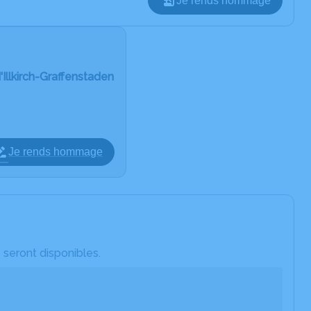
Je rends hommage
'Illkirch-Graffenstaden
Je rends hommage
 seront disponibles.