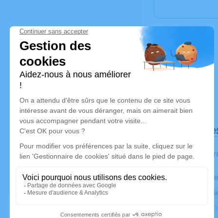
Déroulé de
Les inform
Activez une ale
Recevoir une ale