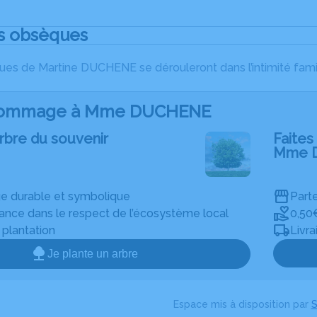
s obsèques
es de Martine DUCHENE se dérouleront dans l’intimité famil
hommage à Mme DUCHENE
rbre du souvenir
Faites 
Mme 
 durable et symbolique
Parte
rance dans le respect de l’écosystème local
0,50
e plantation
Livra
Je plante un arbre
Espace mis à disposition par
S