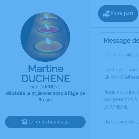
Faire-part
Message de 
Chère famille, 
Martine
C’est avec une
DUCHENE
Illkirch-Graffen
née DUCHENE
Nous vous invit
décédée le 23 janvier 2025 à l'âge de
vos pensées à t
60 ans
DUCHENE.
Un service de 
Je rends hommage