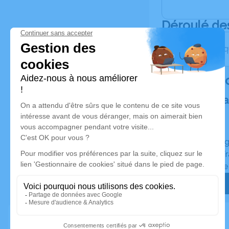
Déroulé de
Les obsèqu
Rendez 
Plantez un a
Un hommage
Planté en F
Certificat d