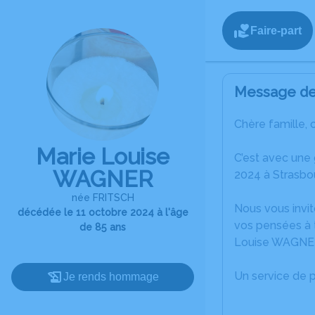
Faire-part
Message de 
Chère famille, 
Marie Louise
C’est avec une
WAGNER
2024 à Strasbo
née FRITSCH
Nous vous invit
décédée le 11 octobre 2024 à l'âge
vos pensées à t
de 85 ans
Louise WAGNE
Un service de 
Je rends hommage