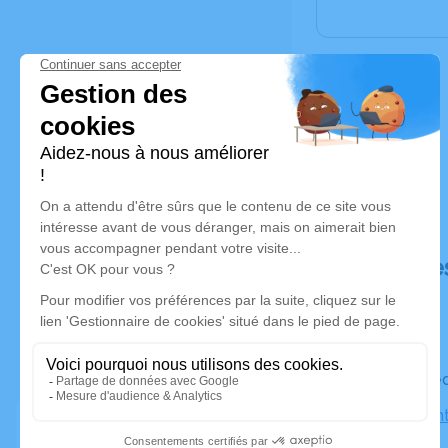
Déroulé de
Le mercre
Église Sai