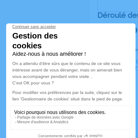
Déroulé de
Informatio
Cimetière 
Dauendorf