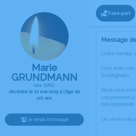
Faire-part
Message de 
Chère famille, 
Marie
C’est avec une
GRUNDMANN
Schiltigheim.
née JUNG
Nous vous invit
décédée le 22 mai 2025 à l'âge de
vos pensées à t
101 ans
GRUNDMANN.
Un service de 
Je rends hommage