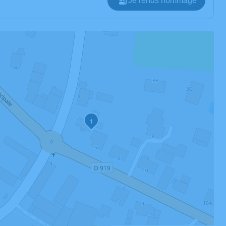
Je rends hommage
1