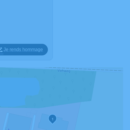
Je rends hommage
1