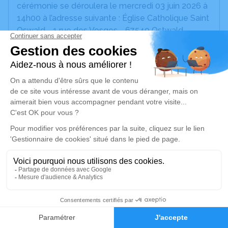
cérémonie se déroulera le mercredi 03 juin 2026 à
14h00 à l’adresse suivante : Église Catholique Saint
Oswald - 1 rue des Vosges - 67540 Ostwald.
Les personnes qui souhaiteraient se recueillir sur
son cercueil, pourront le faire le mercredi 03 juin
2026 entre 09h30 et 10h00 à la chambre funéraire
" l'Arbre de Vie " des pompes funèbres Barth - 15
rue du commerce - 67114 Eschau.
Nous vous invitons à utiliser cet espace pour
laisser vos condoléances, partager des photos
souvenirs, une anecdote ou exprimer vos pensées
à travers des poèmes ou des textes. Cet endroit
est un lieu d'expression dédié à honorer la
mémoire de Josia BERNHARDT.
9
Cela nous fera plaisir de pouvoir lire vos
hommages.
Faire-part
Hommages