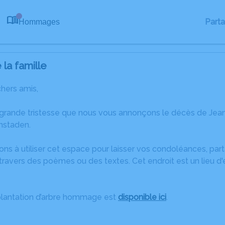
Part
Hommages
0
la famille
chers amis,
 grande tristesse que nous vous annonçons le décès de J
enstaden.
ons à utiliser cet espace pour laisser vos condoléances, pa
travers des poèmes ou des textes. Cet endroit est un lieu d
plantation d’arbre hommage est
disponible ici
.