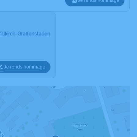
Je rends hommage
'Illkirch-Graffenstaden
Je rends hommage