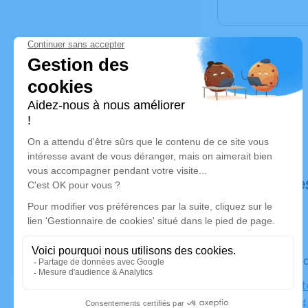
Déroulé de
Le vendre
Eglise Prot
la Paix, 67