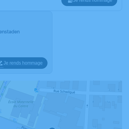
Je rends hommage
ffenstaden
Je rends hommage