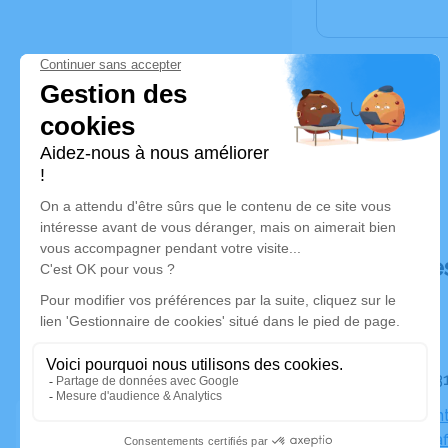
Déroulé de
Le mardi 
Église Sain
Illkirch-Gr