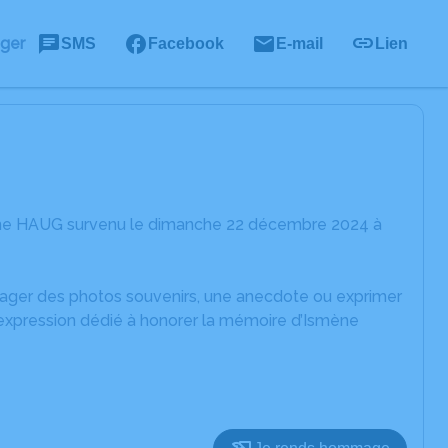
ager
SMS
Facebook
E-mail
Lien
mène HAUG survenu le dimanche 22 décembre 2024 à
rtager des photos souvenirs, une anecdote ou exprimer
'expression dédié à honorer la mémoire d’Ismène