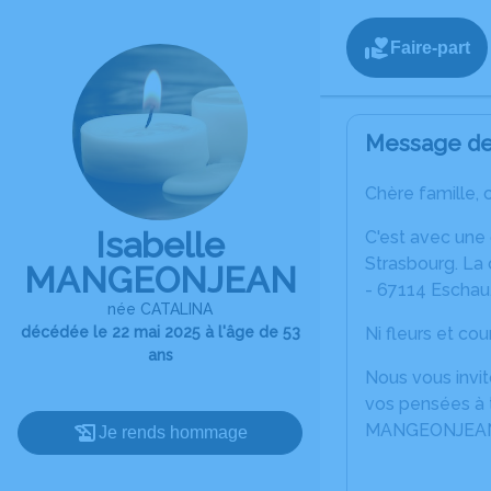
Faire-part
Message de 
Chère famille, 
Isabelle
C'est avec une
Strasbourg. La 
MANGEONJEAN
- 67114 Eschau
née CATALINA
décédée le 22 mai 2025 à l'âge de 53
Ni fleurs et co
ans
Nous vous invit
vos pensées à t
MANGEONJEA
Je rends hommage