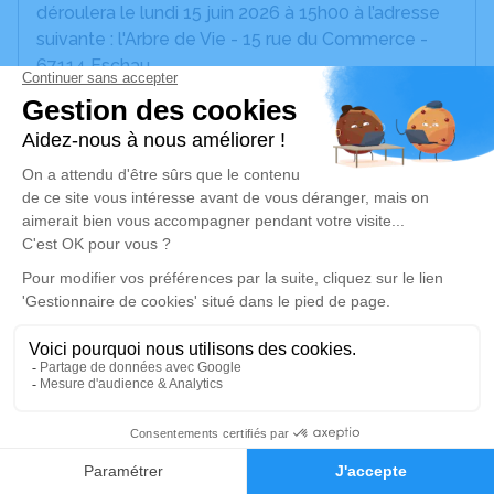
déroulera le lundi 15 juin 2026 à 15h00 à l’adresse
suivante : l'Arbre de Vie - 15 rue du Commerce -
67114 Eschau.
Ni fleurs ni plaques mais des dons en faveur de
l'hôpital de Sélestat.
Nous vous invitons à utiliser cet espace pour
laisser vos condoléances, partager des photos
souvenirs, une anecdote ou exprimer vos pensées
à travers des poèmes ou des textes. Cet endroit
est un lieu d'expression dédié à honorer la
mémoire de Gilbert HOLVECK.
Un service de plantation d’arbre hommage est
disponible ici
.
5
Je rends hommage
Faire-part
Hommages