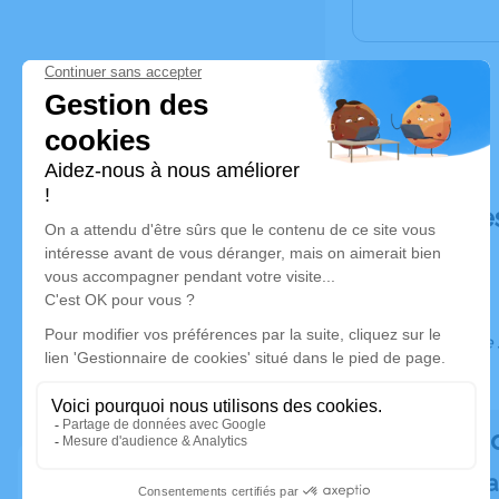
Déroulé de
Ce service 
Rendez h
Plantez un a