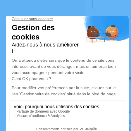
Déroulé de
Le jeudi 0
Eglise Prot
la Paix, 67