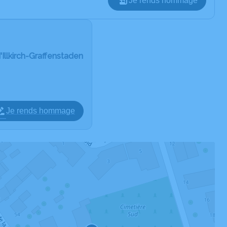
Je rends hommage
'Illkirch-Graffenstaden
Je rends hommage