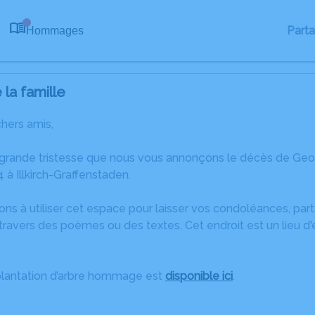
Part
Hommages
0
la famille
chers amis,
 grande tristesse que nous vous annonçons le décès de G
à Illkirch-Graffenstaden.
ons à utiliser cet espace pour laisser vos condoléances, pa
travers des poèmes ou des textes. Cet endroit est un lieu 
plantation d’arbre hommage est
disponible ici
.