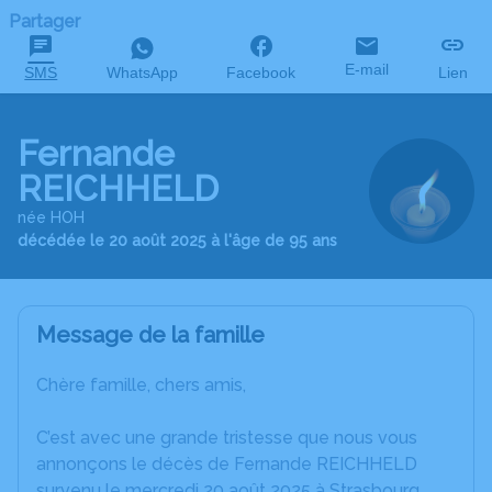
Partager
E-mail
SMS
WhatsApp
Facebook
Lien
Fernande
REICHHELD
née HOH
décédée le 20 août 2025 à l'âge de 95 ans
Message de la famille
Chère famille, chers amis,
C’est avec une grande tristesse que nous vous
annonçons le décès de Fernande REICHHELD
survenu le mercredi 20 août 2025 à Strasbourg.