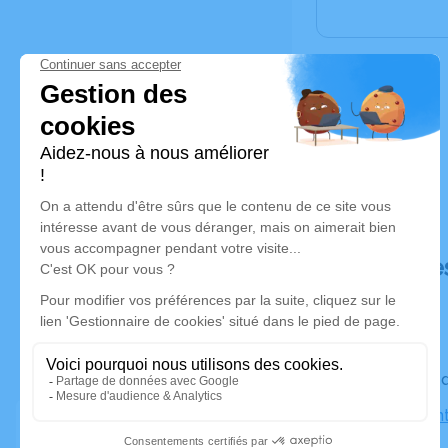
Déroulé de
Le vendred
Église Sai