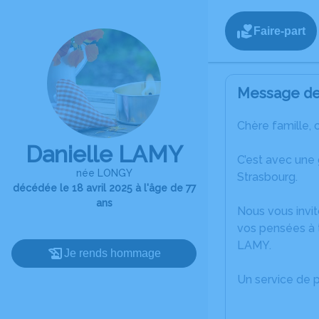
Faire-part
Message de 
Chère famille, 
Danielle LAMY
C’est avec une
née LONGY
Strasbourg.
décédée le 18 avril 2025 à l'âge de 77
ans
Nous vous invit
vos pensées à t
LAMY.
Je rends hommage
Un service de 