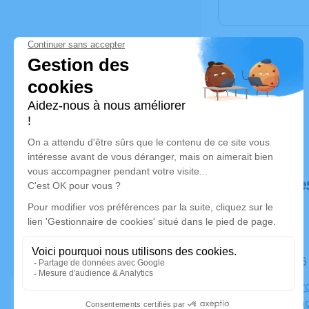
Déroulé de
Le lundi 1
Temple Prot
Graffensta