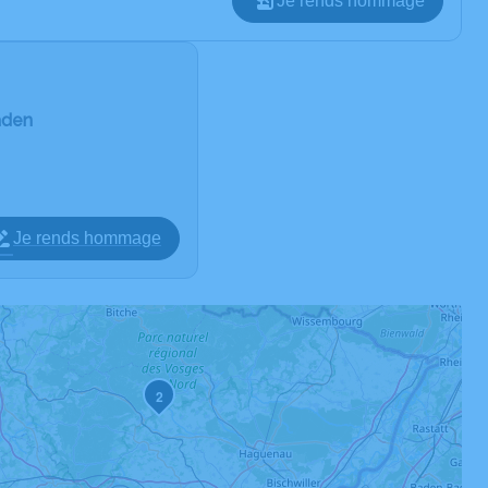
Je rends hommage
aden
Je rends hommage
2