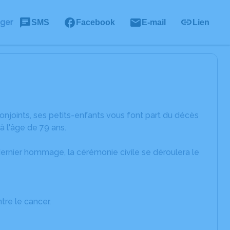
ager
SMS
Facebook
E-mail
Lien
conjoints, ses petits-enfants vous font part du décès
 à l'âge de 79 ans.
 dernier hommage, la cérémonie civile se déroulera le
tre le cancer.